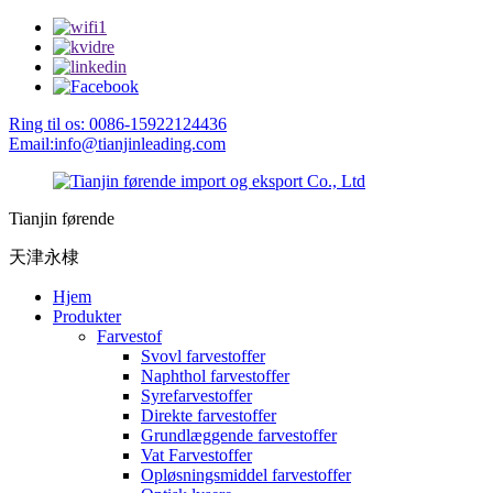
Ring til os: 0086-15922124436
Email:info@tianjinleading.com
Tianjin førende
天津永棣
Hjem
Produkter
Farvestof
Svovl farvestoffer
Naphthol farvestoffer
Syrefarvestoffer
Direkte farvestoffer
Grundlæggende farvestoffer
Vat Farvestoffer
Opløsningsmiddel farvestoffer