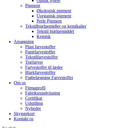
Optisk lysere
Pigment
Økologisk pigment
Uorganisk pigment
Perle Pigment
Tekstilhjælpemidler og kemikalier
Tekstil hjælpemiddel
Kemisk
Ansøgning
Plast farvestoffer
Papirfarvestoffer
Tekstilfarvestoffer
Træfarver
Farvestoffer til læder
Blækfarvestoffer
Frøbelægning Farvestoffer
Om os
Firmaprofil
Fabriksrundvisning
Certifikat
Udstilling
Nyheder
Skyggekort
Kontakt os