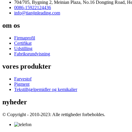
704/705, Bygning 2, Meinian Plaza, No.16 Dongting Road, Hex
0086-15922124436
info@tianjinleading.com
om os
Firmaprofil
Certifikat
Udstilling
Fabriksrundvisning
vores produkter
Farvestof
Pigment
Tekstilhjælpemidler og kemikalier
nyheder
© Copyright - 2010-2023: Alle rettigheder forbeholdes.