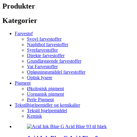
Produkter
Kategorier
Farvestof
Svovl farvestoffer
Naphthol farvestoffer
Syrefarvestoffer
Direkte farvestoffer
Grundlæggende farvestoffer
Vat Farvestoffer
Opløsningsmiddel farvestoffer
Optisk lysere
Pigment
Økologisk pigment
Uorganisk pigment
Perle Pigment
Tekstilhjælpemidler og kemikalier
Tekstil hjælpemiddel
Kemisk