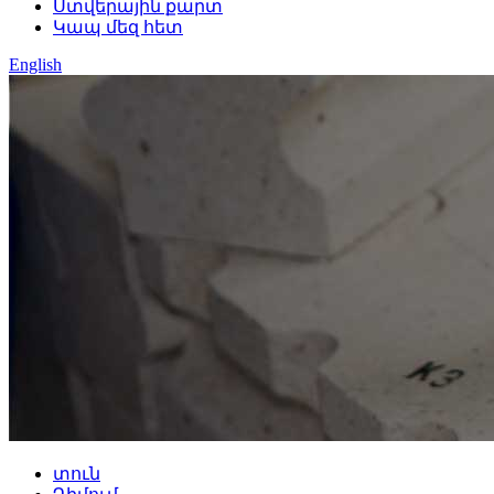
Ստվերային քարտ
Կապ մեզ հետ
English
տուն