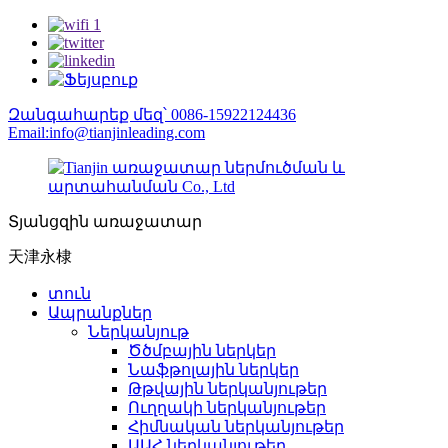
Զանգահարեք մեզ՝ 0086-15922124436
Email:info@tianjinleading.com
Տյանցզին առաջատար
天津永棣
տուն
Ապրանքներ
Ներկանյութ
Ծծմբային ներկեր
Նաֆթոլային ներկեր
Թթվային ներկանյութեր
Ուղղակի ներկանյութեր
Հիմնական ներկանյութեր
ԱԱՀ ներկանյութեր