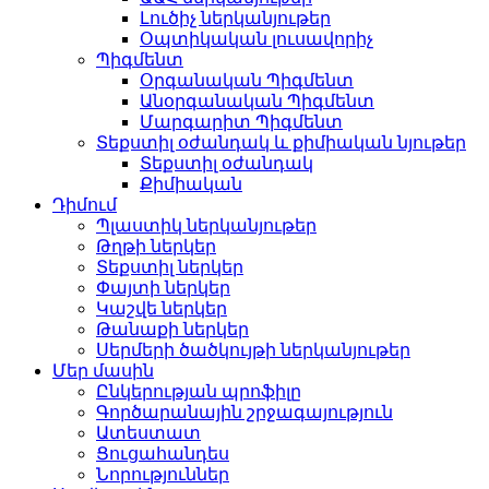
Լուծիչ ներկանյութեր
Օպտիկական լուսավորիչ
Պիգմենտ
Օրգանական Պիգմենտ
Անօրգանական Պիգմենտ
Մարգարիտ Պիգմենտ
Տեքստիլ օժանդակ և քիմիական նյութեր
Տեքստիլ օժանդակ
Քիմիական
Դիմում
Պլաստիկ ներկանյութեր
Թղթի ներկեր
Տեքստիլ ներկեր
Փայտի ներկեր
Կաշվե ներկեր
Թանաքի ներկեր
Սերմերի ծածկույթի ներկանյութեր
Մեր մասին
Ընկերության պրոֆիլը
Գործարանային շրջագայություն
Ատեստատ
Ցուցահանդես
Նորություններ