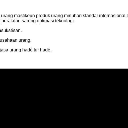
al, urang mastikeun produk urang minuhan standar internasiona
 peralatan sareng optimasi téknologi.
kasuksésan.
rusahaan urang.
asa urang hadé tur hadé.