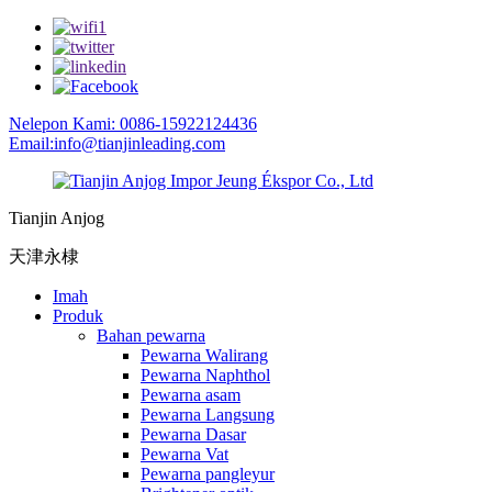
Nelepon Kami: 0086-15922124436
Email:info@tianjinleading.com
Tianjin Anjog
天津永棣
Imah
Produk
Bahan pewarna
Pewarna Walirang
Pewarna Naphthol
Pewarna asam
Pewarna Langsung
Pewarna Dasar
Pewarna Vat
Pewarna pangleyur