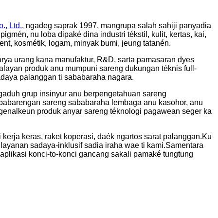
., Ltd.
, ngadeg saprak 1997, mangrupa salah sahiji panyadia
pigmén, nu loba dipaké dina industri tékstil, kulit, kertas, kai,
rgent, kosmétik, logam, minyak bumi, jeung tatanén.
rya urang kana manufaktur, R&D, sarta pamasaran dyes
il.Kalayan produk anu mumpuni sareng dukungan téknis full-
adaya palanggan ti sababaraha nagara.
aduh grup insinyur anu berpengetahuan sareng
babarengan sareng sababaraha lembaga anu kasohor, anu
ngenalkeun produk anyar sareng téknologi pagawean seger ka
erja keras, raket koperasi, daék ngartos sarat palanggan.Ku
a layanan sadaya-inklusif sadia iraha wae ti kami.Samentara
 aplikasi konci-to-konci gancang sakali pamaké tungtung