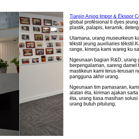
Tianjin Anjog Impor & Ékspor Co
global profésional ti dyes jeung 
plastik, palapis, keramik, dete
Utamana, urang museurkeun ka
tékstil jeung auxiliaries tékst
range, kinerja kami wareg ku s
Ngeunaan bagian R&D, urang g
berpengalaman, sareng damel 
mastikeun kami terus-terusan 
pangguna akhir urang.
Ngeunaan tim pamasaran, kami k
alatan éta, kiriman ajakan sart
éta, urang tiasa masihan solusi
urang butuh pitulung.