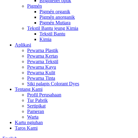
Brightener optik
Pigmén
Pigmén organik
Pigmén anorganik
Pigmén Mutiara
Tekstil Bantu jeung Kimia
Tekstil Bantu
Kimia
Aplikasi
Pewarna Plastik
Pewarna Kertas
Pewarna Tekstil
Pewarna Kayu
Pewarna Kulit
Pewarna Tinta
Siki palapis Colorant Dyes
Tentang Kami
Profil Perusahaan
Tur Pabrik
Sertipikat
Pameran
Warta
Kartu ngiuhan
Taros Kami