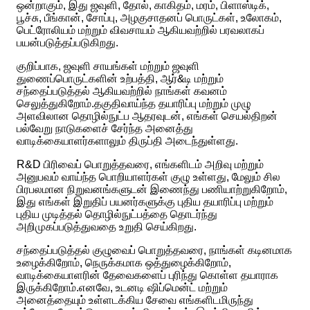
ஒன்றாகும், இது ஜவுளி, தோல், காகிதம், மரம், பிளாஸ்டிக்,
பூச்சு, பீங்கான், சோப்பு, அழகுசாதனப் பொருட்கள், உலோகம்,
பெட்ரோலியம் மற்றும் விவசாயம் ஆகியவற்றில் பரவலாகப்
பயன்படுத்தப்படுகிறது.
குறிப்பாக, ஜவுளி சாயங்கள் மற்றும் ஜவுளி
துணைப்பொருட்களின் உற்பத்தி, ஆர்&டி மற்றும்
சந்தைப்படுத்தல் ஆகியவற்றில் நாங்கள் கவனம்
செலுத்துகிறோம்.தகுதிவாய்ந்த தயாரிப்பு மற்றும் முழு
அளவிலான தொழில்நுட்ப ஆதரவுடன், எங்கள் செயல்திறன்
பல்வேறு நாடுகளைச் சேர்ந்த அனைத்து
வாடிக்கையாளர்களாலும் திருப்தி அடைந்துள்ளது.
R&D பிரிவைப் பொறுத்தவரை, எங்களிடம் அறிவு மற்றும்
அனுபவம் வாய்ந்த பொறியாளர்கள் குழு உள்ளது, மேலும் சில
பிரபலமான நிறுவனங்களுடன் இணைந்து பணியாற்றுகிறோம்,
இது எங்கள் இறுதிப் பயனர்களுக்கு புதிய தயாரிப்பு மற்றும்
புதிய முடித்தல் தொழில்நுட்பத்தை தொடர்ந்து
அறிமுகப்படுத்துவதை உறுதி செய்கிறது.
சந்தைப்படுத்தல் குழுவைப் பொறுத்தவரை, நாங்கள் கடினமாக
உழைக்கிறோம், நெருக்கமாக ஒத்துழைக்கிறோம்,
வாடிக்கையாளரின் தேவைகளைப் புரிந்து கொள்ள தயாராக
இருக்கிறோம்.எனவே, உடனடி ஷிப்மென்ட் மற்றும்
அனைத்தையும் உள்ளடக்கிய சேவை எங்களிடமிருந்து