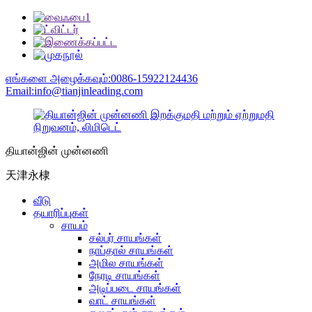
எங்களை அழைக்கவும்:0086-15922124436
Email:info@tianjinleading.com
தியான்ஜின் முன்னணி
天津永棣
வீடு
தயாரிப்புகள்
சாயம்
சல்பர் சாயங்கள்
நாப்தால் சாயங்கள்
அமில சாயங்கள்
நேரடி சாயங்கள்
அடிப்படை சாயங்கள்
வாட் சாயங்கள்