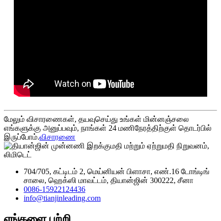
மேலும் விசாரணைகள், தயவுசெய்து உங்கள் மின்னஞ்சலை
எங்களுக்கு அனுப்பவும், நாங்கள் 24 மணிநேரத்திற்குள் தொடர்பில்
இருப்போம்.
விசாரணை
704/705, கட்டிடம் 2, மெய்னியன் பிளாசா, எண்.16 டோங்டிங்
சாலை, ஹெக்ஸி மாவட்டம், தியான்ஜின் 300222, சீனா
0086-15922124436
info@tianjinleading.com
எங்களை பற்றி