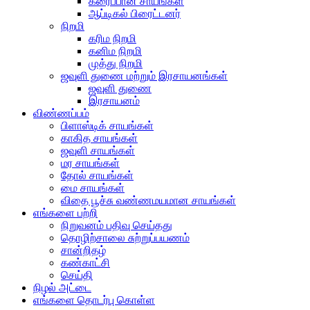
கரைப்பான் சாயங்கள்
ஆப்டிகல் பிரைட்டனர்
நிறமி
கரிம நிறமி
கனிம நிறமி
முத்து நிறமி
ஜவுளி துணை மற்றும் இரசாயனங்கள்
ஜவுளி துணை
இரசாயனம்
விண்ணப்பம்
பிளாஸ்டிக் சாயங்கள்
காகித சாயங்கள்
ஜவுளி சாயங்கள்
மர சாயங்கள்
தோல் சாயங்கள்
மை சாயங்கள்
விதை பூச்சு வண்ணமயமான சாயங்கள்
எங்களை பற்றி
நிறுவனம் பதிவு செய்தது
தொழிற்சாலை சுற்றுப்பயணம்
சான்றிதழ்
கண்காட்சி
செய்தி
நிழல் அட்டை
எங்களை தொடர்பு கொள்ள