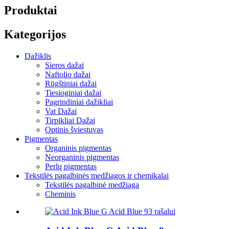
Produktai
Kategorijos
Dažiklis
Sieros dažai
Naftolio dažai
Rūgštiniai dažai
Tiesioginiai dažai
Pagrindiniai dažikliai
Vat Dažai
Tirpikliai Dažai
Optinis šviestuvas
Pigmentas
Organinis pigmentas
Neorganinis pigmentas
Perlų pigmentas
Tekstilės pagalbinės medžiagos ir chemikalai
Tekstilės pagalbinė medžiaga
Cheminis