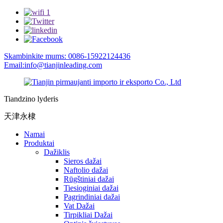
Skambinkite mums: 0086-15922124436
Email:info@tianjinleading.com
Tiandzino lyderis
天津永棣
Namai
Produktai
Dažiklis
Sieros dažai
Naftolio dažai
Rūgštiniai dažai
Tiesioginiai dažai
Pagrindiniai dažai
Vat Dažai
Tirpikliai Dažai