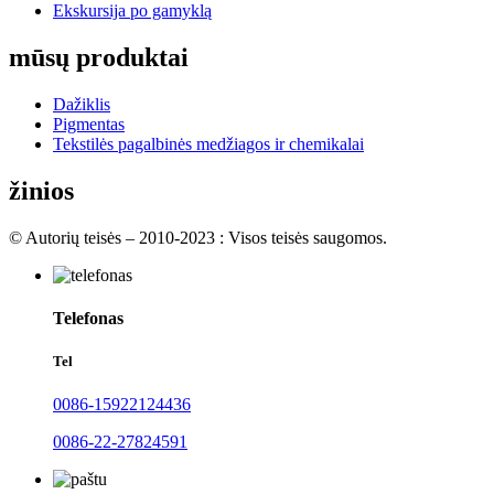
Ekskursija po gamyklą
mūsų produktai
Dažiklis
Pigmentas
Tekstilės pagalbinės medžiagos ir chemikalai
žinios
© Autorių teisės – 2010-2023 : Visos teisės saugomos.
Telefonas
Tel
0086-15922124436
0086-22-27824591