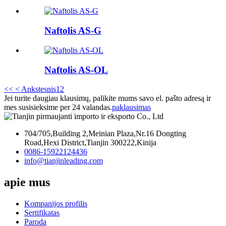
Naftolis AS-G
Naftolis AS-OL
<<
< Ankstesnis
1
2
Jei turite daugiau klausimų, palikite mums savo el. pašto adresą ir
mes susisieksime per 24 valandas.
paklausimas
704/705,Building 2,Meinian Plaza,Nr.16 Dongting
Road,Hexi District,Tianjin 300222,Kinija
0086-15922124436
info@tianjinleading.com
apie mus
Kompanijos profilis
Sertifikatas
Paroda