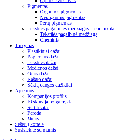
Optinis šviestuvas
Pigmentas
Organinis pigmentas
Neorganinis pigmentas
Perlų pigmentas
Tekstilės pagalbinės medžiagos ir chemikalai
Tekstilės pagalbinė medžiaga
Cheminis
Taikymas
Plastikiniai dažai
Popieriaus dažai
Tekstilės dažai
Medienos dažai
Odos dažai
Rašalo dažai
Sėklų dangos dažikliai
Apie mus
Kompanijos profilis
Ekskursija po gamyklą
Sertifikatas
Paroda
žinios
Šešėlių kortelė
Susisiekite su mumis