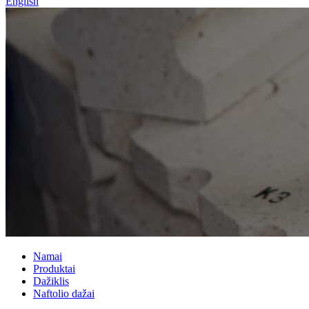
English
Namai
Produktai
Dažiklis
Naftolio dažai