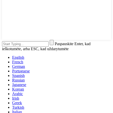
Paspauskite Enter, kad
ieškotumėte, arba ESC, kad uždarytumėte
English
French
German
Portuguese
Spanish
Russian
Japanese
Korean
Arabic
Irish
Greek
Turkish
Italian