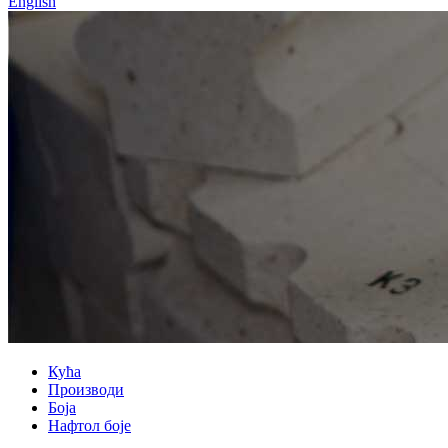
English
Кућа
Производи
Боја
Нафтол боје