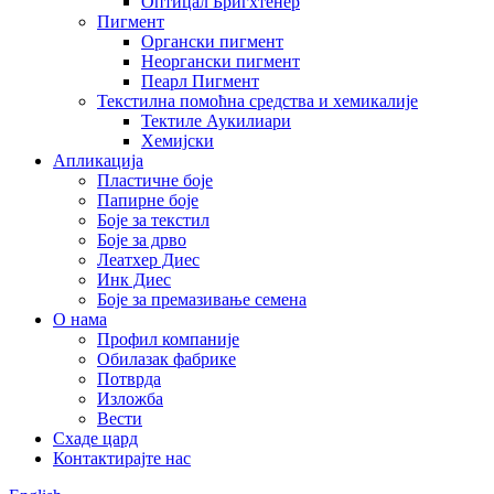
Оптицал Бригхтенер
Пигмент
Органски пигмент
Неоргански пигмент
Пеарл Пигмент
Текстилна помоћна средства и хемикалије
Тектиле Аукилиари
Хемијски
Апликација
Пластичне боје
Папирне боје
Боје за текстил
Боје за дрво
Леатхер Диес
Инк Диес
Боје за премазивање семена
О нама
Профил компаније
Обилазак фабрике
Потврда
Изложба
Вести
Схаде цард
Контактирајте нас