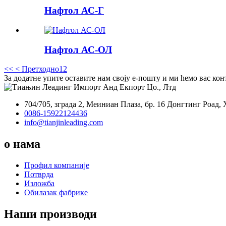
Нафтол АС-Г
Нафтол АС-ОЛ
<<
< Претходно
1
2
За додатне упите оставите нам своју е-пошту и ми ћемо вас конт
704/705, зграда 2, Меиниан Плаза, бр. 16 Донгтинг Роад
0086-15922124436
info@tianjinleading.com
о нама
Профил компаније
Потврда
Изложба
Обилазак фабрике
Наши производи