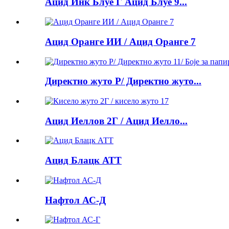
Ацид Инк Блуе Г Ацид Блуе 9...
Ацид Оранге ИИ / Ацид Оранге 7
Директно жуто Р/ Директно жуто...
Ацид Иеллов 2Г / Ацид Иелло...
Ацид Блацк АТТ
Нафтол АС-Д