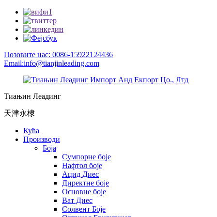
Позовите нас: 0086-15922124436
Email:info@tianjinleading.com
Тиањин Леадинг
天津永棣
Кућа
Производи
Боја
Сумпорне боје
Нафтол боје
Ацид Диес
Директне боје
Основне боје
Ват Диес
Солвент Боје