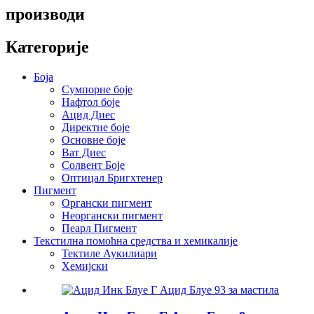
производи
Категорије
Боја
Сумпорне боје
Нафтол боје
Ацид Диес
Директне боје
Основне боје
Ват Диес
Солвент Боје
Оптицал Бригхтенер
Пигмент
Органски пигмент
Неоргански пигмент
Пеарл Пигмент
Текстилна помоћна средства и хемикалије
Тектиле Аукилиари
Хемијски