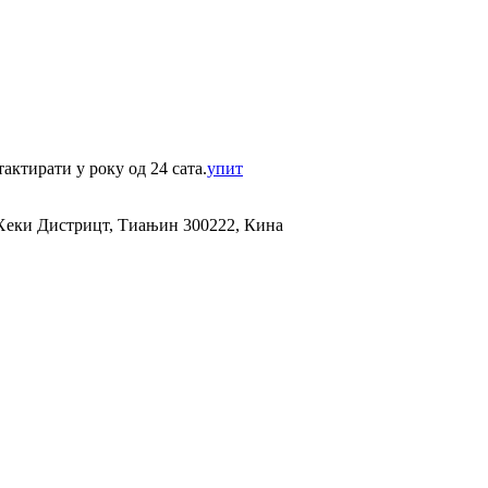
актирати у року од 24 сата.
упит
, Хеки Дистрицт, Тиањин 300222, Кина