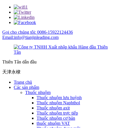
Gọi cho chúng tôi: 0086-15922124436
Email:info@tianjinleading.com
Thiên Tân dẫn đầu
天津永棣
Trang chủ
Các sản phẩm
Thuốc nhuộm
Thuốc nhuộm lưu huỳnh
Thuốc nhuộm Naphthol
Thuốc nhuộm axit
Thuốc nhuộm trực tiếp
Thuốc nhuộm cơ bản
thuốc nhuộm VAT