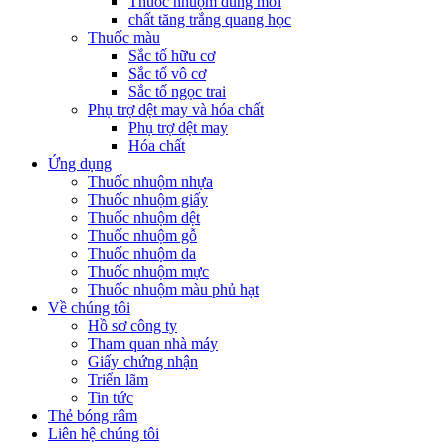
Thuốc nhuộm dung môi
chất tăng trắng quang học
Thuốc màu
Sắc tố hữu cơ
Sắc tố vô cơ
Sắc tố ngọc trai
Phụ trợ dệt may và hóa chất
Phụ trợ dệt may
Hóa chất
Ứng dụng
Thuốc nhuộm nhựa
Thuốc nhuộm giấy
Thuốc nhuộm dệt
Thuốc nhuộm gỗ
Thuốc nhuộm da
Thuốc nhuộm mực
Thuốc nhuộm màu phủ hạt
Về chúng tôi
Hồ sơ công ty
Tham quan nhà máy
Giấy chứng nhận
Triển lãm
Tin tức
Thẻ bóng râm
Liên hệ chúng tôi