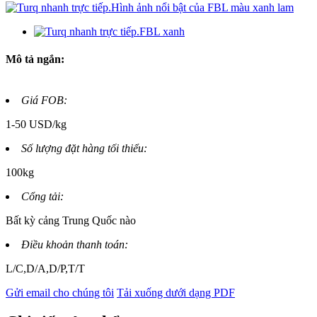
Mô tả ngắn:
Giá FOB:
1-50 USD/kg
Số lượng đặt hàng tối thiểu:
100kg
Cổng tải:
Bất kỳ cảng Trung Quốc nào
Điều khoản thanh toán:
L/C,D/A,D/P,T/T
Gửi email cho chúng tôi
Tải xuống dưới dạng PDF