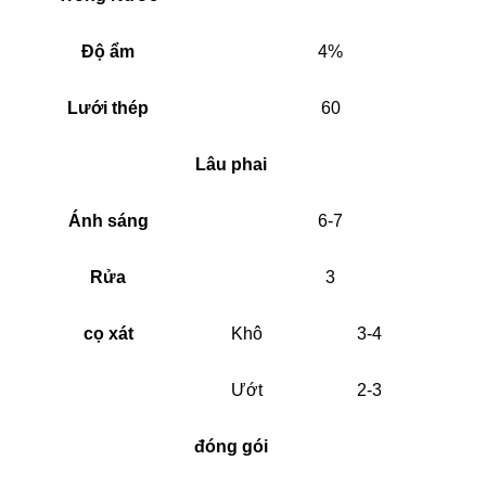
Độ ẩm
4%
Lưới thép
60
Lâu phai
Ánh sáng
6-7
Rửa
3
cọ xát
Khô
3-4
Ướt
2-3
đóng gói