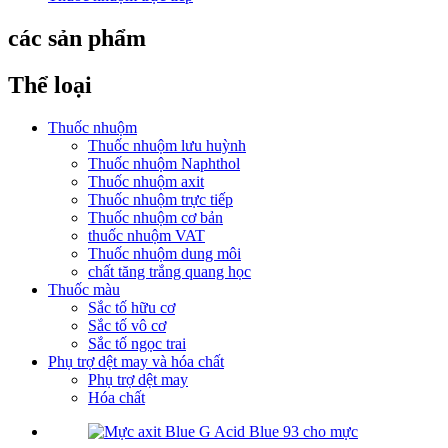
các sản phẩm
Thể loại
Thuốc nhuộm
Thuốc nhuộm lưu huỳnh
Thuốc nhuộm Naphthol
Thuốc nhuộm axit
Thuốc nhuộm trực tiếp
Thuốc nhuộm cơ bản
thuốc nhuộm VAT
Thuốc nhuộm dung môi
chất tăng trắng quang học
Thuốc màu
Sắc tố hữu cơ
Sắc tố vô cơ
Sắc tố ngọc trai
Phụ trợ dệt may và hóa chất
Phụ trợ dệt may
Hóa chất