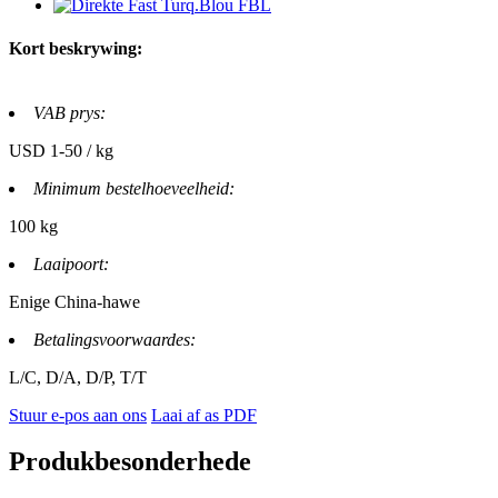
Kort beskrywing:
VAB prys:
USD 1-50 / kg
Minimum bestelhoeveelheid:
100 kg
Laaipoort:
Enige China-hawe
Betalingsvoorwaardes:
L/C, D/A, D/P, T/T
Stuur e-pos aan ons
Laai af as PDF
Produkbesonderhede