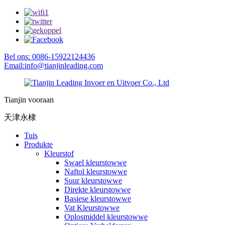
Bel ons: 0086-15922124436
Email:info@tianjinleading.com
Tianjin vooraan
天津永棣
Tuis
Produkte
Kleurstof
Swael kleurstowwe
Naftol kleurstowwe
Suur kleurstowwe
Direkte kleurstowwe
Basiese kleurstowwe
Vat Kleurstowwe
Oplosmiddel kleurstowwe