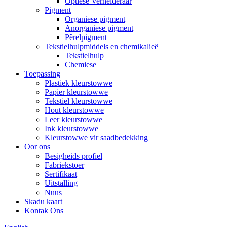
Optiese Verhelderaar
Pigment
Organiese pigment
Anorganiese pigment
Pêrelpigment
Tekstielhulpmiddels en chemikalieë
Tekstielhulp
Chemiese
Toepassing
Plastiek kleurstowwe
Papier kleurstowwe
Tekstiel kleurstowwe
Hout kleurstowwe
Leer kleurstowwe
Ink kleurstowwe
Kleurstowwe vir saadbedekking
Oor ons
Besigheids profiel
Fabriekstoer
Sertifikaat
Uitstalling
Nuus
Skadu kaart
Kontak Ons