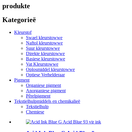
produkte
Kategorieë
Kleurstof
Swael kleurstowwe
Naftol kleurstowwe
Suur kleurstowwe
Direkte kleurstowwe
Basiese kleurstowwe
Vat Kleurstowwe
Oplosmiddel kleurstowwe
Optiese Verhelderaar
Pigment
Organiese pigment
Anorganiese pigment
Pêrelpigment
Tekstielhulpmiddels en chemikalieë
Tekstielhulp
Chemiese