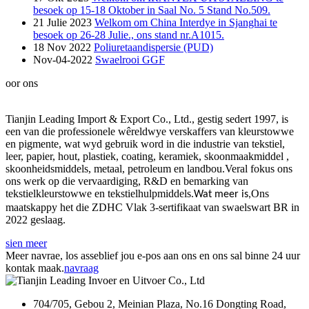
besoek op 15-18 Oktober in Saal No. 5 Stand No.509.
21 Julie 2023
Welkom om China Interdye in Sjanghai te
besoek op 26-28 Julie., ons stand nr.A1015.
18 Nov 2022
Poliuretaandispersie (PUD)
Nov-04-2022
Swaelrooi GGF
oor ons
Tianjin Leading Import & Export Co., Ltd., gestig sedert 1997, is
een van die professionele wêreldwye verskaffers van kleurstowwe
en pigmente, wat wyd gebruik word in die industrie van tekstiel,
leer, papier, hout, plastiek, coating, keramiek, skoonmaakmiddel ,
skoonheidsmiddels, metaal, petroleum en landbou.Veral fokus ons
ons werk op die vervaardiging, R&D en bemarking van
tekstielkleurstowwe en tekstielhulpmiddels.
Ons
Wat meer is,
maatskappy het die ZDHC Vlak 3-sertifikaat van swaelswart BR in
2022 geslaag.
sien meer
Meer navrae, los asseblief jou e-pos aan ons en ons sal binne 24 uur
kontak maak.
navraag
704/705, Gebou 2, Meinian Plaza, No.16 Dongting Road,