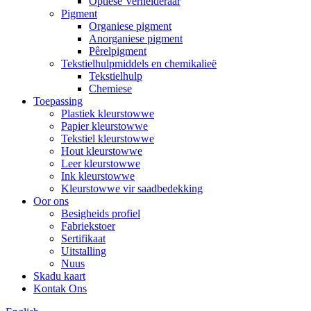
Optiese Verhelderaar
Pigment
Organiese pigment
Anorganiese pigment
Pêrelpigment
Tekstielhulpmiddels en chemikalieë
Tekstielhulp
Chemiese
Toepassing
Plastiek kleurstowwe
Papier kleurstowwe
Tekstiel kleurstowwe
Hout kleurstowwe
Leer kleurstowwe
Ink kleurstowwe
Kleurstowwe vir saadbedekking
Oor ons
Besigheids profiel
Fabriekstoer
Sertifikaat
Uitstalling
Nuus
Skadu kaart
Kontak Ons