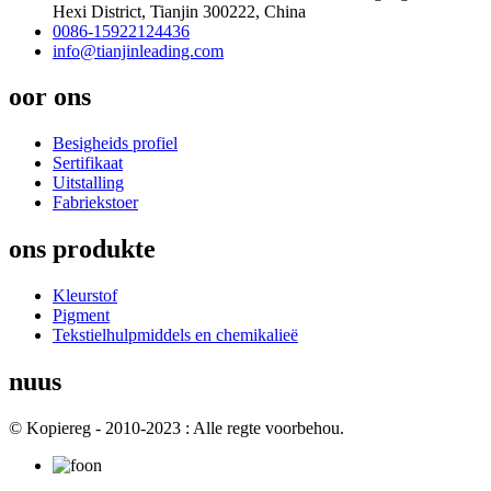
Hexi District, Tianjin 300222, China
0086-15922124436
info@tianjinleading.com
oor ons
Besigheids profiel
Sertifikaat
Uitstalling
Fabriekstoer
ons produkte
Kleurstof
Pigment
Tekstielhulpmiddels en chemikalieë
nuus
© Kopiereg - 2010-2023 : Alle regte voorbehou.