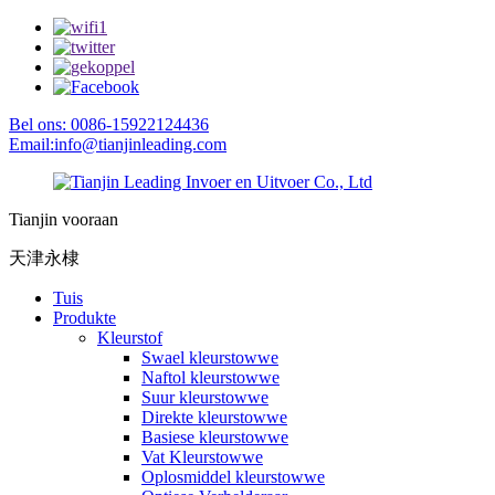
Bel ons: 0086-15922124436
Email:info@tianjinleading.com
Tianjin vooraan
天津永棣
Tuis
Produkte
Kleurstof
Swael kleurstowwe
Naftol kleurstowwe
Suur kleurstowwe
Direkte kleurstowwe
Basiese kleurstowwe
Vat Kleurstowwe
Oplosmiddel kleurstowwe