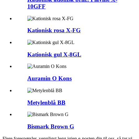
10GFF
Kationisk rosa X-FG
Kationisk gul X-8GL
Auramin O Kons
Metylenblå BB
Bismark Brown G
Flere forespørsler, vennligst legg igjen e-posten din til oss, så tar vi