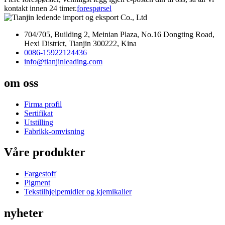
kontakt innen 24 timer.
forespørsel
704/705, Building 2, Meinian Plaza, No.16 Dongting Road,
Hexi District, Tianjin 300222, Kina
0086-15922124436
info@tianjinleading.com
om oss
Firma profil
Sertifikat
Utstilling
Fabrikk-omvisning
Våre produkter
Fargestoff
Pigment
Tekstilhjelpemidler og kjemikalier
nyheter