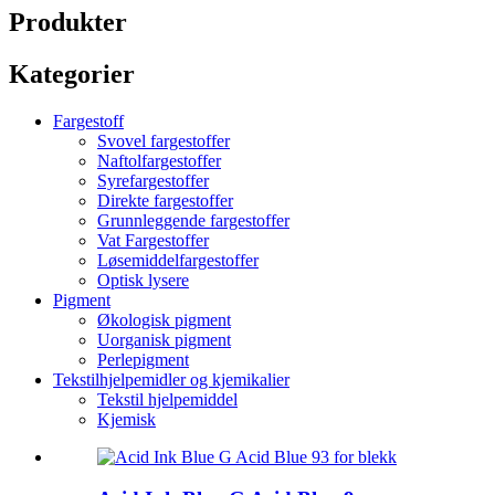
Produkter
Kategorier
Fargestoff
Svovel fargestoffer
Naftolfargestoffer
Syrefargestoffer
Direkte fargestoffer
Grunnleggende fargestoffer
Vat Fargestoffer
Løsemiddelfargestoffer
Optisk lysere
Pigment
Økologisk pigment
Uorganisk pigment
Perlepigment
Tekstilhjelpemidler og kjemikalier
Tekstil hjelpemiddel
Kjemisk