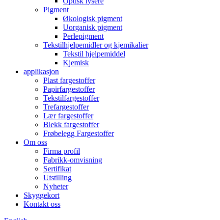
Optisk lysere
Pigment
Økologisk pigment
Uorganisk pigment
Perlepigment
Tekstilhjelpemidler og kjemikalier
Tekstil hjelpemiddel
Kjemisk
applikasjon
Plast fargestoffer
Papirfargestoffer
Tekstilfargestoffer
Trefargestoffer
Lær fargestoffer
Blekk fargestoffer
Frøbelegg Fargestoffer
Om oss
Firma profil
Fabrikk-omvisning
Sertifikat
Utstilling
Nyheter
Skyggekort
Kontakt oss