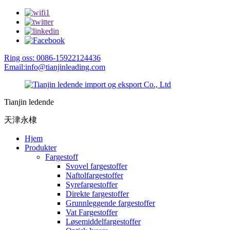
Ring oss: 0086-15922124436
Email:info@tianjinleading.com
Tianjin ledende
天津永棣
Hjem
Produkter
Fargestoff
Svovel fargestoffer
Naftolfargestoffer
Syrefargestoffer
Direkte fargestoffer
Grunnleggende fargestoffer
Vat Fargestoffer
Løsemiddelfargestoffer