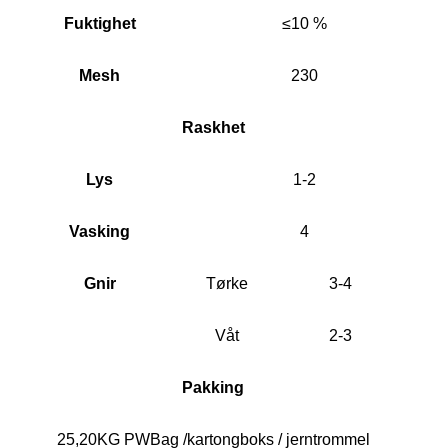
Fuktighet
≤10 %
Mesh
230
Raskhet
Lys
1-2
Vasking
4
Gnir
Tørke
3-4
Våt
2-3
Pakking
25,20KG PWBag /kartongboks / jerntrommel