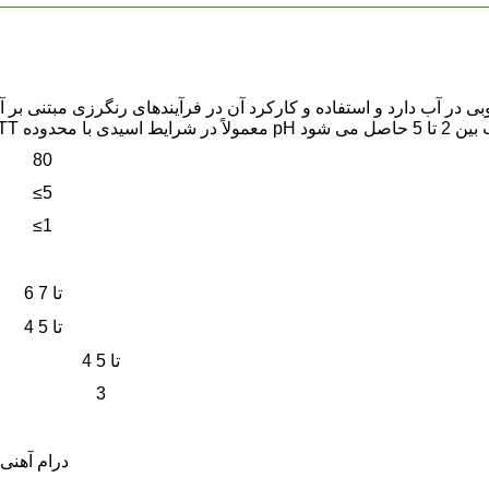
80
≤5
≤1
6 تا 7
4 تا 5
4 تا 5
3
کیسه 25 کیلوگرمی PW / درام آهنی