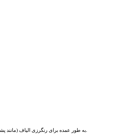
به طور عمده برای رنگرزی الیاف (مانند پشم، ابریشم و غیره)، چرم، کاغذ و حتی پوست درخت استفاده می شود.