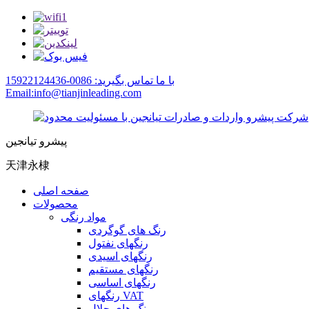
با ما تماس بگیرید: 0086-15922124436
Email:info@tianjinleading.com
پیشرو تیانجین
天津永棣
صفحه اصلی
محصولات
مواد رنگی
رنگ های گوگردی
رنگهای نفتول
رنگهای اسیدی
رنگهای مستقیم
رنگهای اساسی
رنگهای VAT
رنگ های حلال