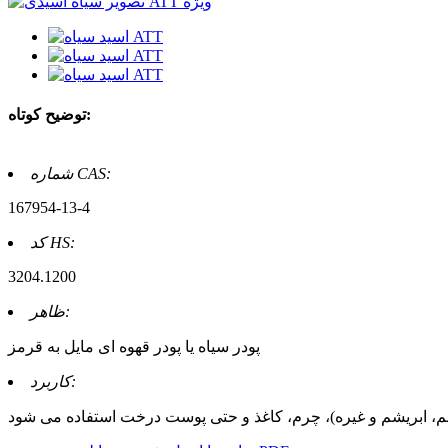
توضیح کوتاه:
شماره CAS:
167954-13-4
کد HS:
3204.1200
ظاهر:
پودر سیاه یا پودر قهوه ای مایل به قرمز
کاربرد: