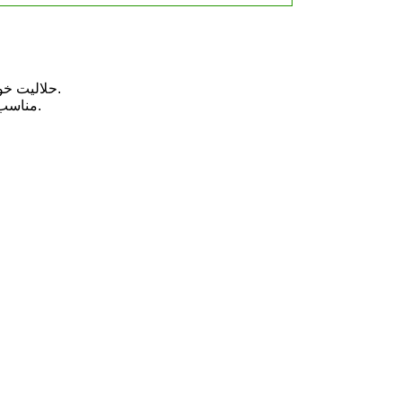
حلالیت خوبی در آب دارد و استفاده و کارکرد آن در فرآیندهای رنگرزی مبتنی بر آب را آسان می کند.
2. محدوده PH: اثر رنگرزی بهینه اسید بلک ATT معمولاً در شرایط اسیدی با محدوده pH مناسب بین 2 تا 5 حاصل می شود.