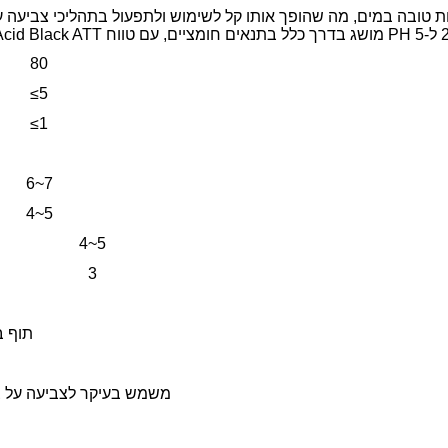
80
≤5
≤1
6~7
4~5
4~5
3
תיק PW 25KG 