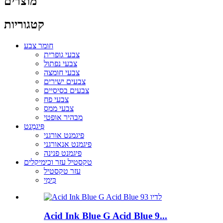
מוצרים
קטגוריות
חומר צבע
צבעי גופרית
צבעי נפתול
צבעי חומצה
צבעים ישירים
צבעים בסיסיים
צבעי פח
צבעי ממס
מבהיר אופטי
פִּיגמֶנט
פיגמנט אורגני
פיגמנט אנאורגני
פיגמנט פנינה
טקסטיל עזר וכימיקלים
עזר טקסטיל
כִּימִי
Acid Ink Blue G Acid Blue 9...