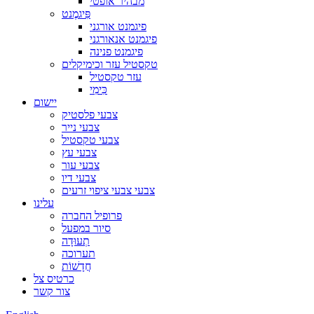
מבהיר אופטי
פִּיגמֶנט
פיגמנט אורגני
פיגמנט אנאורגני
פיגמנט פנינה
טקסטיל עזר וכימיקלים
עזר טקסטיל
כִּימִי
יישום
צבעי פלסטיק
צבעי נייר
צבעי טקסטיל
צבעי עץ
צבעי עור
צבעי דיו
צבעי צבעי ציפוי זרעים
עלינו
פרופיל החברה
סיור במפעל
תְעוּדָה
תערוכה
חֲדָשׁוֹת
כרטיס צל
צור קשר