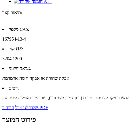
תיאור קצר:
מספר CAS:
167954-13-4
קוד HS:
3204.1200
מראה חיצוני:
אבקה שחורה או אבקה חומה-אדמדמת
יישום:
הורד כ-PDF
שלחו לנו מייל
פירוט המוצר