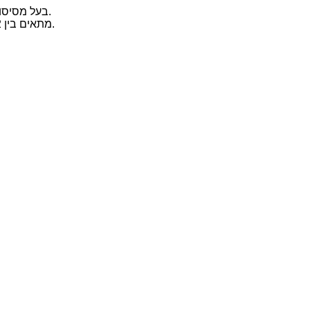
בעל מסיסות טובה במים, מה שהופך אותו קל לשימוש ולתפעול בתהליכי צביעה על בסיס מים.
2. טווח PH: אפקט הצביעה האופטימלי של Acid Black ATT מושג בדרך כלל בתנאים חומציים, עם טווח PH מתאים בין 2 ל-5.