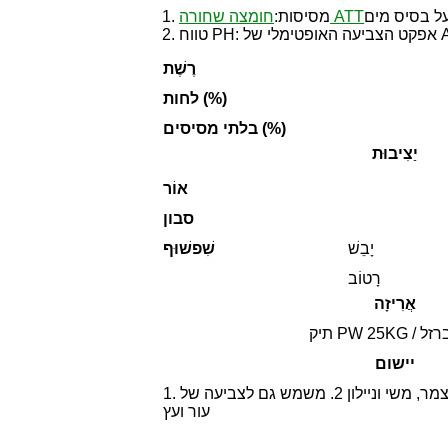
חומצה שחורה ATT
1. מסיסות:
רֶשֶׁת
לחות (%)
בלתי מסיסים (%)
יַצִיבוּת
אוֹר
סבון
יָבֵשׁ
שִׁפשׁוּף
רָטוֹב
אֲרִיזָה
/ תוף ברזל
יישום
1. משמש בעיקר לצביעה על צמר, משי וניילון 2. משמש גם לצביעה של
עור ועץ