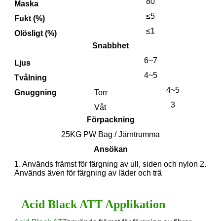
80
Maska
≤5
Fukt (%)
≤1
Olösligt (%)
Snabbhet
6~7
Ljus
4~5
Tvålning
4~5
Gnuggning
Torr
3
Våt
Förpackning
25KG PW Bag / Järntrumma
Ansökan
1. Används främst för färgning av ull, siden och nylon 2.
Används även för färgning av läder och trä
Acid Black ATT Applikation