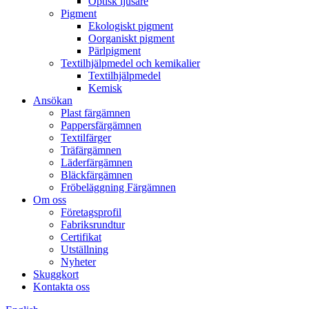
Optisk ljusare
Pigment
Ekologiskt pigment
Oorganiskt pigment
Pärlpigment
Textilhjälpmedel och kemikalier
Textilhjälpmedel
Kemisk
Ansökan
Plast färgämnen
Pappersfärgämnen
Textilfärger
Träfärgämnen
Läderfärgämnen
Bläckfärgämnen
Fröbeläggning Färgämnen
Om oss
Företagsprofil
Fabriksrundtur
Certifikat
Utställning
Nyheter
Skuggkort
Kontakta oss