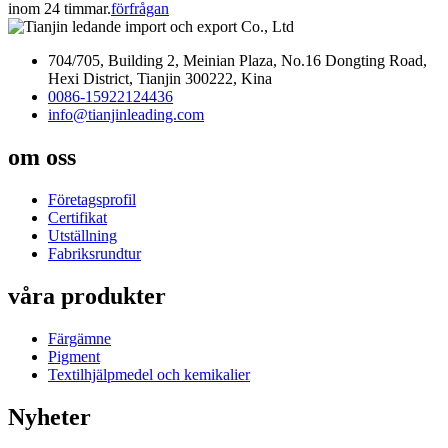
inom 24 timmar.
förfrågan
704/705, Building 2, Meinian Plaza, No.16 Dongting Road,
Hexi District, Tianjin 300222, Kina
0086-15922124436
info@tianjinleading.com
om oss
Företagsprofil
Certifikat
Utställning
Fabriksrundtur
våra produkter
Färgämne
Pigment
Textilhjälpmedel och kemikalier
Nyheter