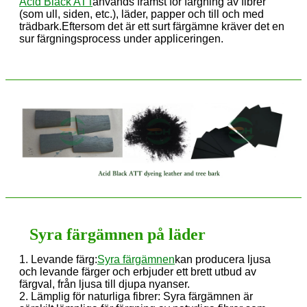
Acid Black ATT
används främst för färgning av fibrer
(som ull, siden, etc.), läder, papper och till och med
trädbark.Eftersom det är ett surt färgämne kräver det en
sur färgningsprocess under appliceringen.
Syra färgämnen på läder
1. Levande färg:
Syra färgämnen
kan producera ljusa
och levande färger och erbjuder ett brett utbud av
färgval, från ljusa till djupa nyanser.
2. Lämplig för naturliga fibrer: Syra färgämnen är