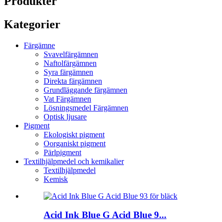
Produkter
Kategorier
Färgämne
Svavelfärgämnen
Naftolfärgämnen
Syra färgämnen
Direkta färgämnen
Grundläggande färgämnen
Vat Färgämnen
Lösningsmedel Färgämnen
Optisk ljusare
Pigment
Ekologiskt pigment
Oorganiskt pigment
Pärlpigment
Textilhjälpmedel och kemikalier
Textilhjälpmedel
Kemisk
Acid Ink Blue G Acid Blue 9...