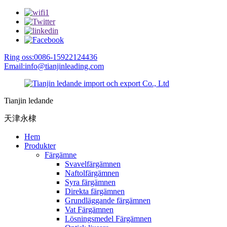
Ring oss:0086-15922124436
Email:info@tianjinleading.com
Tianjin ledande
天津永棣
Hem
Produkter
Färgämne
Svavelfärgämnen
Naftolfärgämnen
Syra färgämnen
Direkta färgämnen
Grundläggande färgämnen
Vat Färgämnen
Lösningsmedel Färgämnen