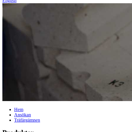
English
Hem
Ansökan
Träfärgämnen