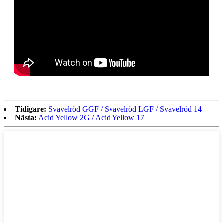
Tidigare:
Svavelröd GGF / Svavelröd LGF / Svavelröd 14
Nästa:
Acid Yellow 2G / Acid Yellow 17