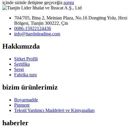
içinde sizinle iletişime geçeceğiz.
sorgu
704/705, Bina 2, Meinian Plaza, No.16 Dongting Yolu, Hexi
Bölgesi, Tianjin 300222, Çin
0086-15922124436
info@tianjinleading.com
Hakkımızda
Şirket Profili
Sertifika
Sergi
Fabrika turu
bizim ürünlerimiz
Boyarmadde
Pigment
Tekstil Yardımcı Maddeleri ve Kimyasalları
haberler