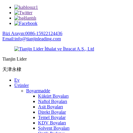
Bizi Arayın:0086-15922124436
Email:info@tianjinleading.com
Tianjin Lider
天津永棣
Ev
Ürünler
Boyarmadde
Kükürt Boyaları
Naftol Boyaları
Asit Boyaları
Direkt Boyalar
Temel Boyalar
KDV Boyaları
Solvent Boyaları