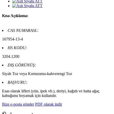
Kısa Açıklama:
CAS NUMARASI.:
167954-13-4
HS KODU:
3204.1200
DIŞ GÖRÜNÜŞ:
Siyah Toz veya Kırmızımsı-kahverengi Toz
BAŞVURU:
Esas olarak lifleri (yün, ipek vb.), deriyi, kağıdı ve hatta ağaç
kabuğunu boyamak için kullanılır.
Bize e-posta gönder
PDF olarak indir