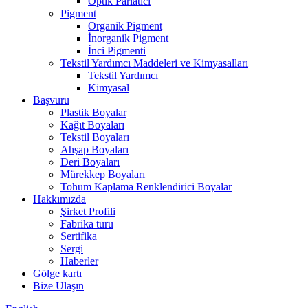
Optik Parlatıcı
Pigment
Organik Pigment
İnorganik Pigment
İnci Pigmenti
Tekstil Yardımcı Maddeleri ve Kimyasalları
Tekstil Yardımcı
Kimyasal
Başvuru
Plastik Boyalar
Kağıt Boyaları
Tekstil Boyaları
Ahşap Boyaları
Deri Boyaları
Mürekkep Boyaları
Tohum Kaplama Renklendirici Boyalar
Hakkımızda
Şirket Profili
Fabrika turu
Sertifika
Sergi
Haberler
Gölge kartı
Bize Ulaşın