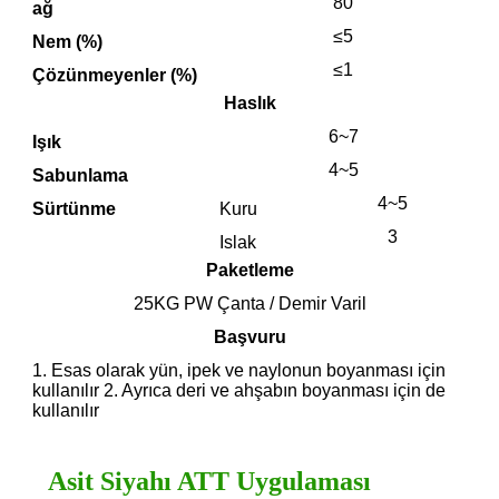
80
ağ
≤5
Nem (%)
≤1
Çözünmeyenler (%)
Haslık
6~7
Işık
4~5
Sabunlama
4~5
Sürtünme
Kuru
3
Islak
Paketleme
25KG PW Çanta / Demir Varil
Başvuru
1. Esas olarak yün, ipek ve naylonun boyanması için
kullanılır 2. Ayrıca deri ve ahşabın boyanması için de
kullanılır
Asit Siyahı ATT Uygulaması