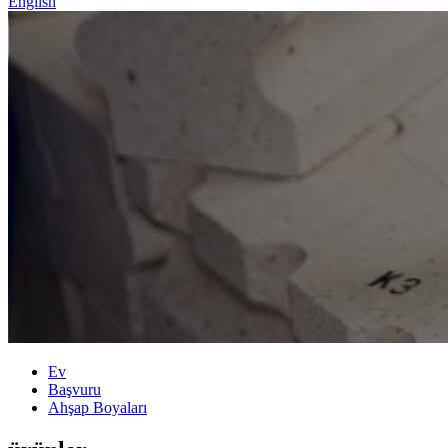
English
Ev
Başvuru
Ahşap Boyaları