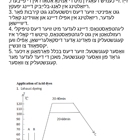
זייַד.זיי כעמיש רעאַגירן מיט די אַמינאָ אַסאַדז אין די פייבערז,
ריזאַלטינג אין לאַנג-בלייַביק דייינג יפעקץ.
3. גוט אַפיניטי: זויער דיעס ויסשטעלונג גוט קירבות פֿאַר
לעדער, ריזאַלטינג אין אפילו דייינג און אַוווידינג קאָליר
דיווייישאַן.
4. ליגהטפאַסטנאַס: דייינג לעדער מיט זויער דיעס טיפּיקלי
רעזולטאַטן אין גוט ליגהטפאַסטנאַס, טייַטש די קאָליר איז
קעגנשטעליק צו פאַדינג אָדער דיסקאַלעריישאַן, אַפֿילו ווען
יקספּאָוזד צו זונשייַן.
5. וואַסער קעגנשטעל: זויער דיעס בכלל פאַרמאָגן אַ זיכער
גראַד פון וואַסער קעגנשטעל, מאכן די דיעד לעדער מער
קעגנשטעליק צו וואַסער.