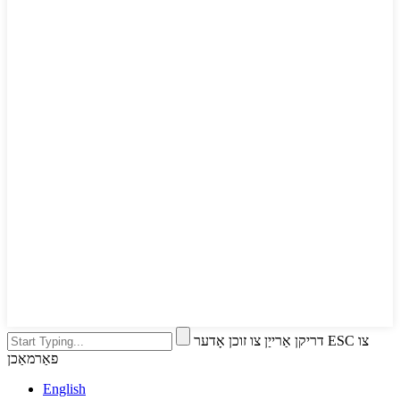
דריקן אַרייַן צו זוכן אָדער ESC צו
פאַרמאַכן
English