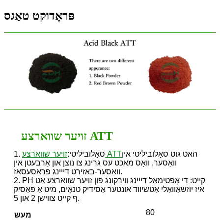
פּראָדוקט טאַגס
זויער שווארצע ATT
האט גוט סאָלוביליטי אין
זויער שווארצע ATT
1. סאָלוביליטי:
וואַסער, וואָס מאכט עס גרינג צו נוצן און אַרבעטן אין
וואַסער-באזירט דייינג פּראַסעסאַז.
2. PH קייט: די אָפּטימאַל דייינג ווירקונג פון זויער שווארצע אַט
איז יוזשאַוואַלי אַטשיווד אונטער אַסידיק טנאָים, מיט אַ פּאַסיק
ף קייט צווישן 2 און 5.
80
מעש