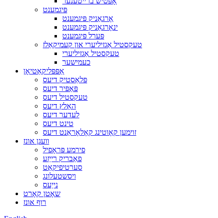
אָפּטיש ברייטענער
פּיגמענט
אָרגאַניק פּיגמענט
ינאָרגאַניק פּיגמענט
פּערל פּיגמענט
טעקסטיל אַגזיליערי און קעמיקאַלז
טעקסטיל אַגזיליערי
כעמישער
אַפּפּליקאַטיאָן
פּלאַסטיק דיעס
פּאַפּיר דיעס
טעקסטיל דיעס
האָלץ דיעס
לעדער דיעס
טינט דיעס
זוימען קאָוטינג קאָלאָראַנט דיעס
וועגן אונז
פירמע פּראָפיל
פאַבריק רייַזע
סערטיפיקאַט
ויסשטעלונג
נייַעס
שאָטן קאָרט
רוף אונז