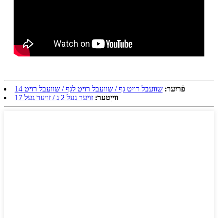
פֿריִער:
שוועבל רויט גף / שוועבל רויט לגף / שוועבל רויט 14
ווייַטער:
זויער געל 2 ג / זויער געל 17