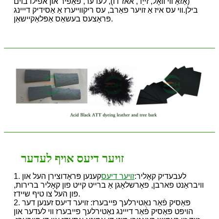
(אַזאַ ווי וואָל, זייַד, אאז"ו ו), לעדער, פּאַפּיר און אפילו בוים
בילן.ווי עס איז אַ זויער פאַרב, עס ריקווייערז אַ אַסידיק דייינג
פּראָצעס בעשאַס אַפּלאַקיישאַן.
זויער דיעס אויף לעדער
1. לעבעדיק קאָליר:
זויער דיעס
קענען פּראָדוצירן העל און
וויבראַנט פארבן, פאָרשלאָגן אַ ברייט קייט פון קאָליר ברירות,
פון העל צו טיף שיידז.
2. פּאַסיק פֿאַר נאַטירלעך פייבערז: זויער דיעס זענען דער
הויפּט פּאַסיק פֿאַר דייינג נאַטירלעך פייבערז ווי לעדער און