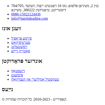
704/705, בנין 2, מעיניאַן פּלאַזאַ, נומ 16 דאָנגטינג ראָוד, העקסי
דיסטריקט, טיאַנדזשין 300222, טשיינאַ
0086-15922124436
info@tianjinleading.com
וועגן אונז
פירמע פּראָפיל
סערטיפיקאַט
ויסשטעלונג
פאַבריק רייַזע
אונדזער פּראָדוקטן
דיעסטאַף
פּיגמענט
טעקסטיל אַגזיליערי און קעמיקאַלז
נייַעס
© קאַפּירייט - 2010-2023: כל הזכויות שמורות.