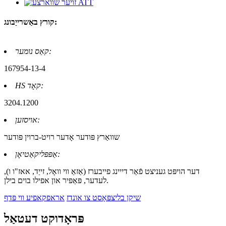
קורץ באַשרייַבונג:
קאַס נומער:
167954-13-4
HS קאָד:
3204.1200
אויסזען:
שוואַרץ פּודער אָדער רויט-ברוין פּודער
אַפּפּליקאַטיאָן:
דער הויפּט געניצט פֿאַר דייינג פייבערז (אַזאַ ווי וואָל, זייַד, אאז"ו ו),
לעדער, פּאַפּיר און אפילו בוים בילן.
שיקן בליצפּאָסט צו אונדז
אראפקאפיע ווי פּדף
פּראָדוקט דעטאַל