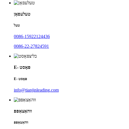
טעלעפאָן
טעל
0086-15922124436
0086-22-27824591
E- פּאָסט
E- פּאָסט
info@tianjinleading.com
ווהאַצאַפּפּ
ווהאַצאַפּפּ