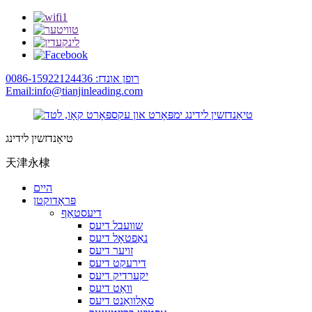
רופן אונדז: 0086-15922124436
Email:info@tianjinleading.com
טיאַנדזשין לידינג
天津永棣
היים
פּראָדוקטן
דיעסטאַף
שוועבל דיעס
נאַפטאָל דיעס
זויער דיעס
דירעקט דיעס
יקערדיק דיעס
וואַט דיעס
סאַלוואַנט דיעס