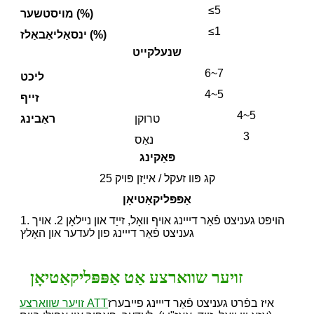
≤5
מויסטשער (%)
≤1
ינסאַליאַבאַלז (%)
שנעלקייט
6~7
ליכט
4~5
זייף
4~5
טרוקן
ראַבינג
3
נאַס
פּאַקינג
25 קג פּוו זעקל / אייַזן פּויק
אַפּפּליקאַטיאָן
1. הויפּט געניצט פֿאַר דייינג אויף וואָל, זייַד און ניילאָן 2. אויך
געניצט פֿאַר דייינג פון לעדער און האָלץ
זויער שווארצע אַט אַפּפּליקאַטיאָן
איז בפֿרט געניצט פֿאַר דייינג פייבערז
זויער שווארצע ATT