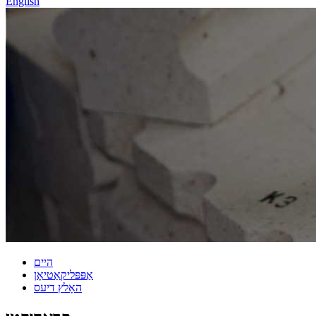
English
היים
אַפּפּליקאַטיאָן
האָלץ דיעס