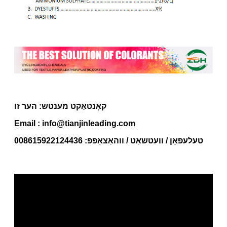
קאָנטאַקט מענטש: הער זו
Email : info@tianjinleading.com
טעלעפאָן / וועטשאַט / ווהאַצאַפּפּ: 008615922124436