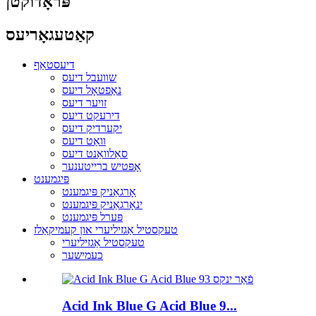
פּראָדוקטן
קאַטעגאָריעס
דיעסטאַף
שוועבל דיעס
נאַפטאָל דיעס
זויער דיעס
דירעקט דיעס
יקערדיק דיעס
וואַט דיעס
סאַלוואַנט דיעס
אָפּטיש ברייטענער
פּיגמענט
אָרגאַניק פּיגמענט
ינאָרגאַניק פּיגמענט
פּערל פּיגמענט
טעקסטיל אַגזיליערי און קעמיקאַלז
טעקסטיל אַגזיליערי
כעמישער
Acid Ink Blue G Acid Blue 9...