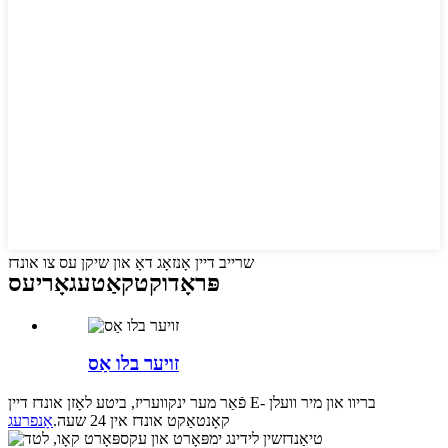
שרייב דיין אָנזאָג דאָ און שיקן עס צו אונדז
פּראָדוקט
קאַטעגאָריעס
זויער בלו אַס
פֿאַר מער ינקוועריז, ביטע לאָזן אונדז דיין E- בריוו און מיר וועלן
קאָנטאַקט אונדז אין 24 שעה.
אָנפרעג