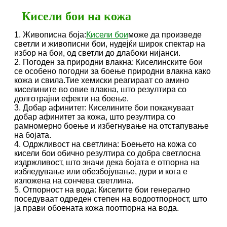
Кисели бои на кожа
1. Живописна боја:
Кисели бои
може да произведе
светли и живописни бои, нудејќи широк спектар на
избор на бои, од светли до длабоки нијанси.
2. Погоден за природни влакна: Киселинските бои
се особено погодни за боење природни влакна како
кожа и свила.Тие хемиски реагираат со амино
киселините во овие влакна, што резултира со
долготрајни ефекти на боење.
3. Добар афинитет: Киселините бои покажуваат
добар афинитет за кожа, што резултира со
рамномерно боење и избегнување на отстапување
на бојата.
4. Одржливост на светлина: Боењето на кожа со
кисели бои обично резултира со добра светлосна
издржливост, што значи дека бојата е отпорна на
избледување или обезбојување, дури и кога е
изложена на сончева светлина.
5. Отпорност на вода: Киселите бои генерално
поседуваат одреден степен на водоотпорност, што
ја прави обоената кожа поотпорна на вода.