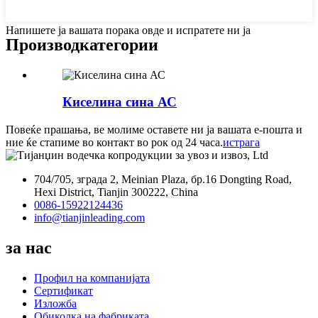
Напишете ја вашата порака овде и испратете ни ја
Производ
категории
Киселина сина АС
Повеќе прашања, ве молиме оставете ни ја вашата е-пошта и
ние ќе стапиме во контакт во рок од 24 часа.
истрага
704/705, зграда 2, Meinian Plaza, бр.16 Dongting Road,
Hexi District, Tianjin 300222, China
0086-15922124436
info@tianjinleading.com
за нас
Профил на компанијата
Сертификат
Изложба
Обиколка на фабриката