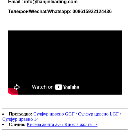
Email : info@tianjinleading.com
Телефон/Wechat/Whatsapp: 008615922124436
Претходно:
Сулфур црвено GGF / Сулфур црвено LGF /
Сулфур црвено 14
Следно:
Кисела жолта 2G / Кисела жолта 17