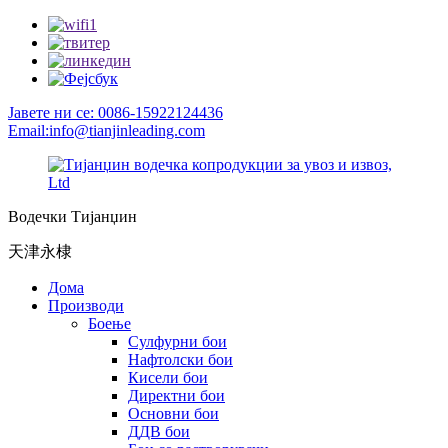
Јавете ни се: 0086-15922124436
Email:info@tianjinleading.com
Водечки Тијанџин
天津永棣
Дома
Производи
Боење
Сулфурни бои
Нафтолски бои
Кисели бои
Директни бои
Основни бои
ДДВ бои