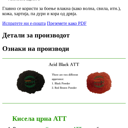
Главно се користи за боење влакна (како волна, свила, итн.),
кожа, хартија, па дури и кора од дрвја.
Испратете ни е-пошта
Преземете како PDF
Детали за производот
Ознаки на производи
Кисела црна ATT