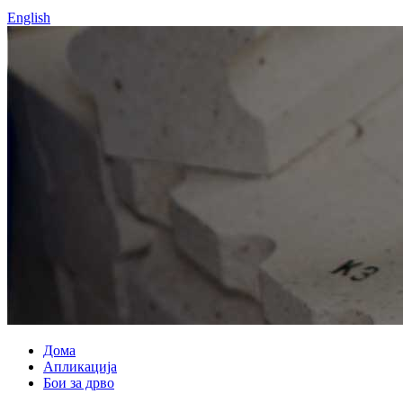
English
Дома
Апликација
Бои за дрво