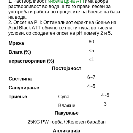
1. Растворливост:
Кисела црна ATT
има добра
растворливост во вода, што го прави лесен за
употреба и работа во процесите на боење на база
на вода.
2. Опсег на PH: Оптималниот ефект на боење на
Acid Black ATT обично се постигнува во кисели
услови, со соодветен опсег на pH помеѓу 2 и 5.
80
Мрежа
≤5
Влага (%)
≤1
нерастворливи (%)
Постојаност
6~7
Светлина
4~5
Сапунирање
4~5
Триење
Сува
3
Влажни
Пакување
25KG PW торба / Железен барабан
Апликација