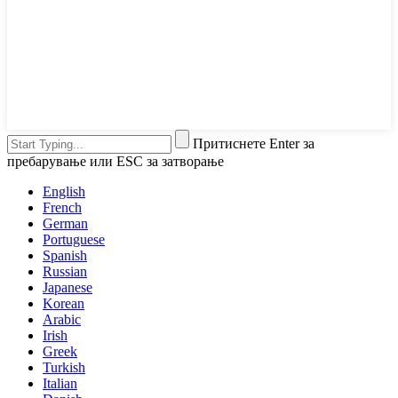
Притиснете Enter за
пребарување или ESC за затворање
English
French
German
Portuguese
Spanish
Russian
Japanese
Korean
Arabic
Irish
Greek
Turkish
Italian