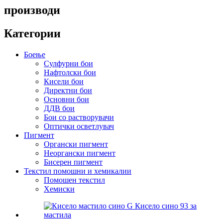
производи
Категории
Боење
Сулфурни бои
Нафтолски бои
Кисели бои
Директни бои
Основни бои
ДДВ бои
Бои со растворувачи
Оптички осветлувач
Пигмент
Органски пигмент
Неоргански пигмент
Бисерен пигмент
Текстил помошни и хемикалии
Помошен текстил
Хемиски